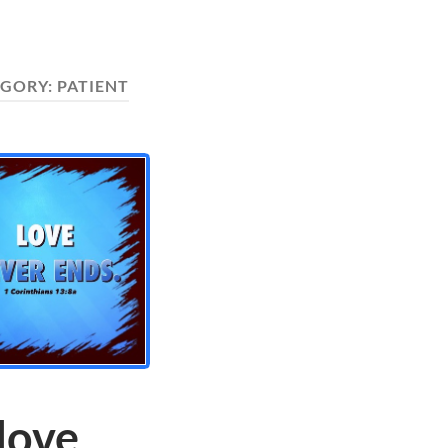
EGORY:
PATIENT
love